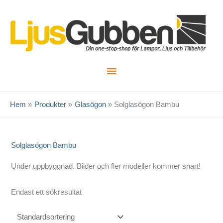
Hoppa
till
innehåll
Huvudmeny
Hem
Produkter
Glasögon
Solglasögon Bambu
Solglasögon Bambu
Under uppbyggnad. Bilder och fler modeller kommer snart!
Endast ett sökresultat