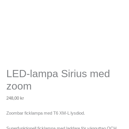
LED-lampa Sirius med
zoom
248,00
kr
Zoombar ficklampa med T6 XM-L lysdiod.
Superfunktionell ficklampa med laddare för vägguttag OCH