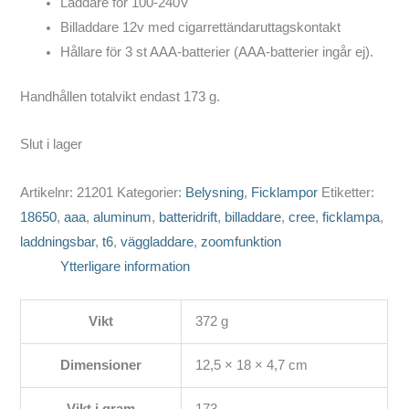
Laddare för 100-240V
Billaddare 12v med cigarrettändaruttagskontakt
Hållare för 3 st AAA-batterier (AAA-batterier ingår ej).
Handhållen totalvikt endast 173 g.
Slut i lager
Artikelnr:
21201
Kategorier:
Belysning
,
Ficklampor
Etiketter:
18650
,
aaa
,
aluminum
,
batteridrift
,
billaddare
,
cree
,
ficklampa
,
laddningsbar
,
t6
,
väggladdare
,
zoomfunktion
Ytterligare information
Vikt
372 g
Dimensioner
12,5 × 18 × 4,7 cm
Vikt i gram
173