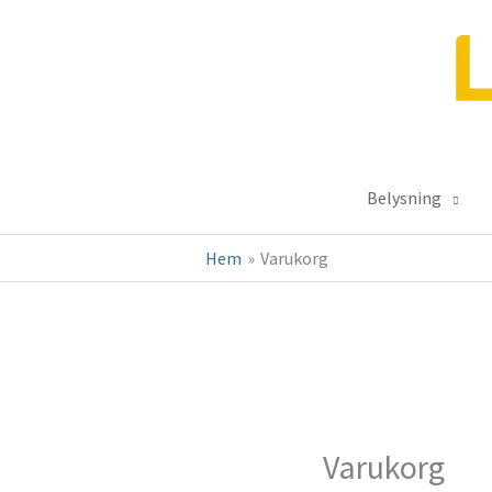
Hoppa
till
innehåll
Belysning
Hem
Varukorg
Varukorg