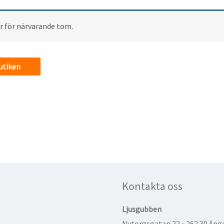
r för närvarande tom.
butiken
Kontakta oss
Ljusgubben
Nytorgsgatan 22 • 262 30 Än