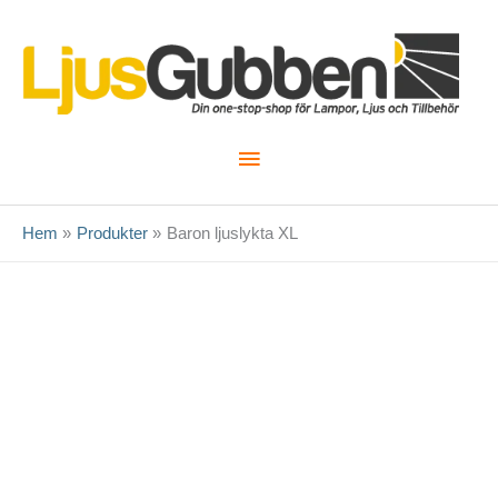
Hoppa
till
innehåll
Huvudmeny
Hem
Produkter
Baron ljuslykta XL