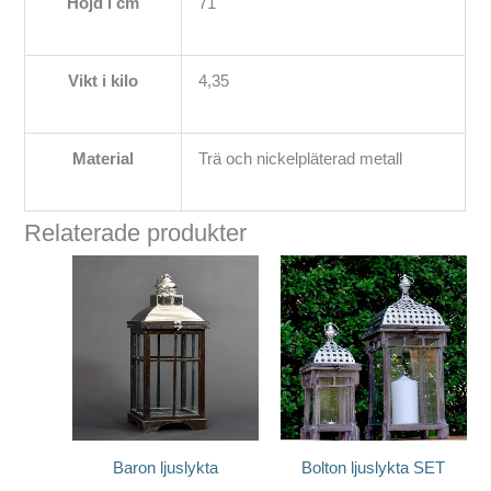
Höjd i cm
71
Vikt i kilo
4,35
Material
Trä och nickelpläterad metall
Relaterade produkter
Baron ljuslykta
Bolton ljuslykta SET