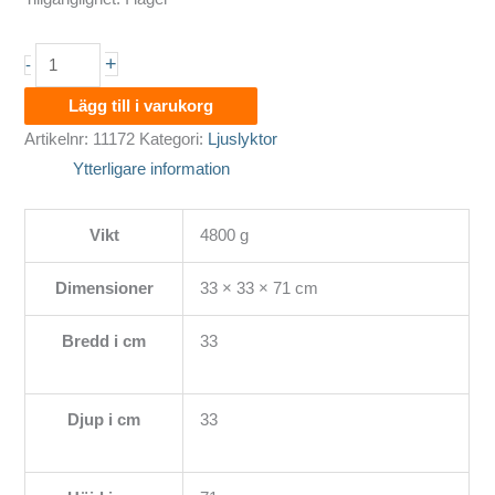
Baron
+
-
ljuslykta
Lägg till i varukorg
XL
Artikelnr:
11172
Kategori:
Ljuslyktor
mängd
Ytterligare information
Vikt
4800 g
Dimensioner
33 × 33 × 71 cm
Bredd i cm
33
Djup i cm
33