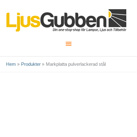
Hoppa
till
innehåll
Huvudmeny
Hem
Produkter
Markplatta pulverlackerad stål