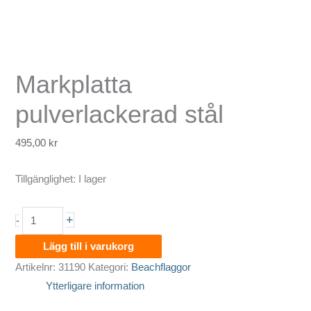
Markplatta
pulverlackerad stål
495,00
kr
Tillgänglighet:
I lager
Markplatta
+
-
pulverlackerad
Lägg till i varukorg
stål
Artikelnr:
31190
Kategori:
Beachflaggor
mängd
Ytterligare information