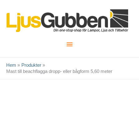
Hoppa
till
innehåll
Huvudmeny
Hem
Produkter
Mast till beachflagga dropp- eller bågform 5,60 meter