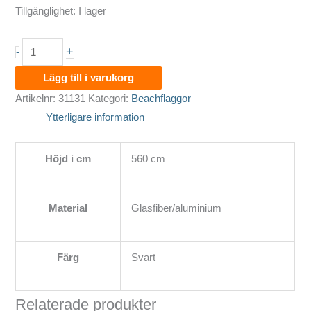
Tillgänglighet:
I lager
Mast
+
-
till
Lägg till i varukorg
beachflagga
Artikelnr:
31131
Kategori:
Beachflaggor
dropp-
Ytterligare information
eller
bågform
Höjd i cm
560 cm
5,60
meter
mängd
Material
Glasfiber/aluminium
Färg
Svart
Relaterade produkter