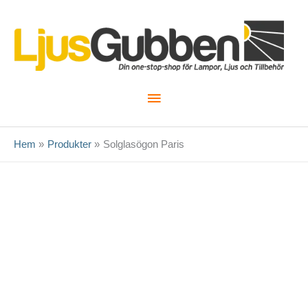
Hoppa
till
innehåll
Huvudmeny
Hem
Produkter
Solglasögon Paris