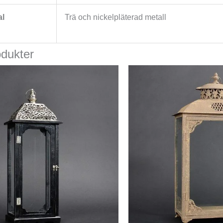
al
Trä och nickelpläterad metall
odukter