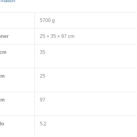
ormation
5700 g
oner
25 × 35 × 97 cm
 cm
35
cm
25
cm
97
ilo
5,2