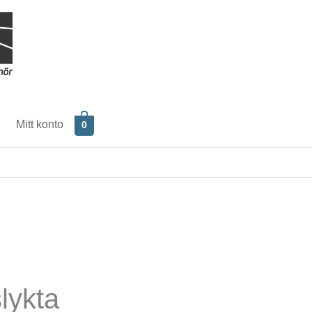
Mitt konto
0
lykta