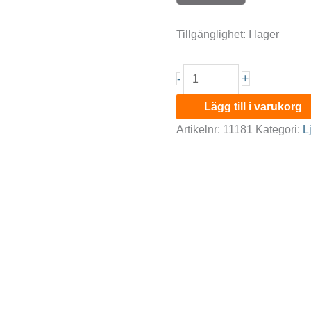
Tillgänglighet:
I lager
Dayton
+
-
ljuslykta
Lägg till i varukorg
XXL
Artikelnr:
11181
Kategori:
L
mängd