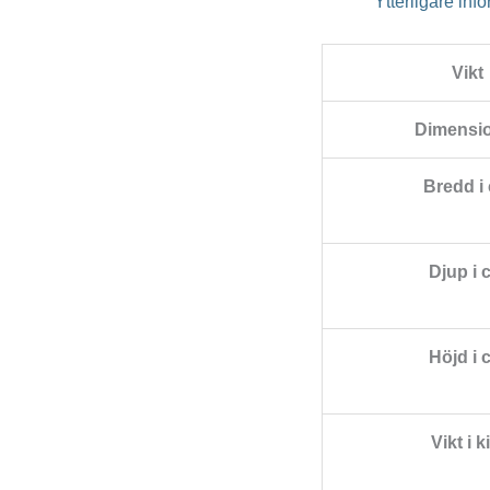
Ytterligare inf
Vikt
Dimensi
Bredd i
Djup i 
Höjd i 
Vikt i k